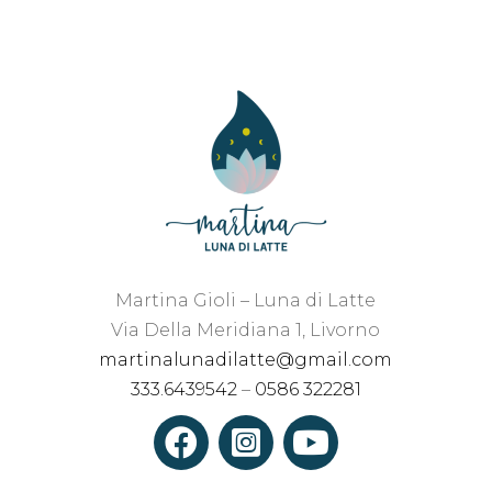
Martina Gioli – Luna di Latte
Via Della Meridiana 1, Livorno
martinalunadilatte@gmail.com
333.6439542
–
0586 322281