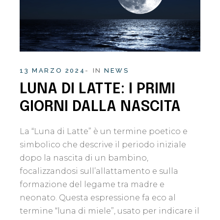
13 MARZO 2024
IN
NEWS
LUNA DI LATTE: I PRIMI
GIORNI DALLA NASCITA
La “Luna di Latte” è un termine poetico e
simbolico che descrive il periodo iniziale
dopo la nascita di un bambino,
focalizzandosi sull’allattamento e sulla
formazione del legame tra madre e
neonato. Questa espressione fa eco al
termine “luna di miele”, usato per indicare il