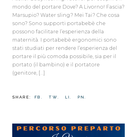
mondo del portare Dove? A Livorno! Fascia?
Marsupio? Water sling? Mei Tai? Che cosa
sono? Sono supporti portabebè che
possono facilitare l’esperienza della
maternità. I portabebè ergonomici sono
stati studiati per rendere l’esperienza del
portare il più comoda possibile, sia per il
portato (il bambino) e il portatore
(genitore, […]
SHARE:
FB.
TW.
LI.
PN.