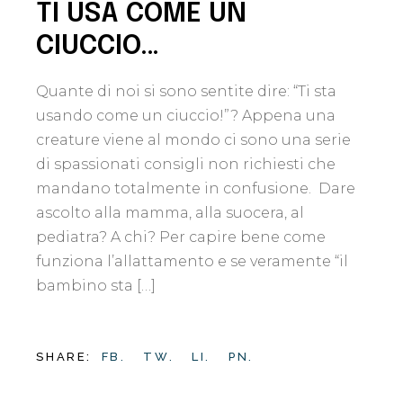
TI USA COME UN
CIUCCIO…
Quante di noi si sono sentite dire: “Ti sta
usando come un ciuccio!”? Appena una
creature viene al mondo ci sono una serie
di spassionati consigli non richiesti che
mandano totalmente in confusione. Dare
ascolto alla mamma, alla suocera, al
pediatra? A chi? Per capire bene come
funziona l’allattamento e se veramente “il
bambino sta […]
SHARE:
FB.
TW.
LI.
PN.