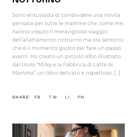
Sono entusiasta di condividere una novità
pensata per tutte le mamme che, come me,
hanno vissuto il meraviglioso viaggio
dell’allattamento notturno ma ora sentono
che è il momento giusto per fare un passo
avanti. Ho creato un piccolo albo illustrato
dal titolo “Milky e la Fabbrica di Latte di
Mamma”, un libro delicato e rispettoso, […]
SHARE:
FB.
TW.
LI.
PN.