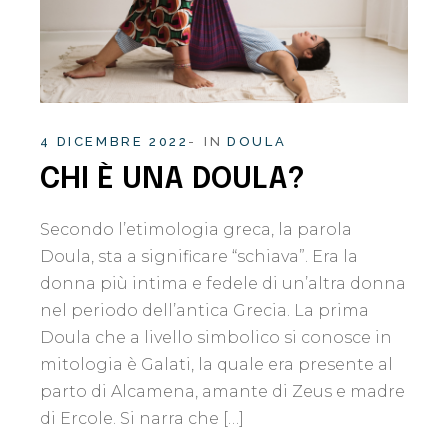
4 DICEMBRE 2022
IN
DOULA
CHI È UNA DOULA?
Secondo l’etimologia greca, la parola
Doula, sta a significare “schiava”. Era la
donna più intima e fedele di un’altra donna
nel periodo dell’antica Grecia. La prima
Doula che a livello simbolico si conosce in
mitologia è Galati, la quale era presente al
parto di Alcamena, amante di Zeus e madre
di Ercole. Si narra che […]