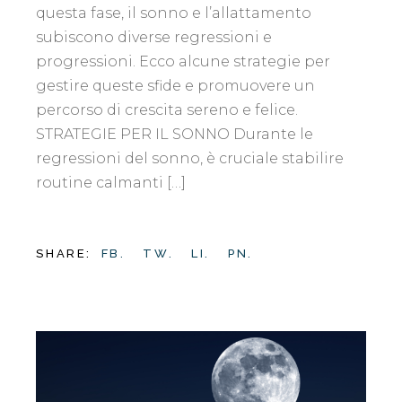
questa fase, il sonno e l’allattamento
subiscono diverse regressioni e
progressioni. Ecco alcune strategie per
gestire queste sfide e promuovere un
percorso di crescita sereno e felice.
STRATEGIE PER IL SONNO Durante le
regressioni del sonno, è cruciale stabilire
routine calmanti […]
SHARE:
FB.
TW.
LI.
PN.