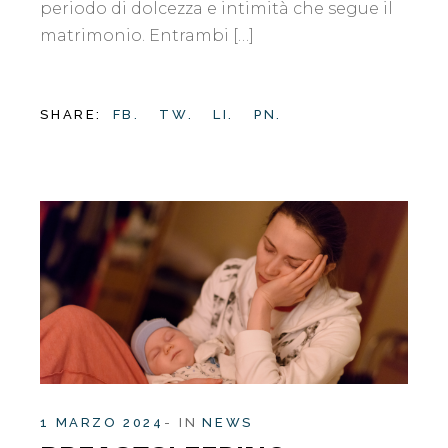
periodo di dolcezza e intimità che segue il
matrimonio. Entrambi […]
SHARE:
FB.
TW.
LI.
PN.
1 MARZO 2024
IN
NEWS