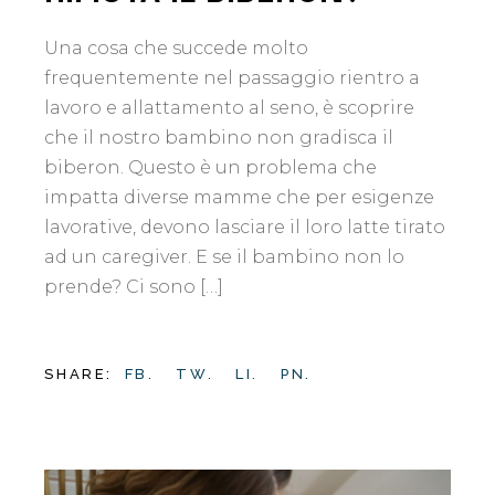
Una cosa che succede molto
frequentemente nel passaggio rientro a
lavoro e allattamento al seno, è scoprire
che il nostro bambino non gradisca il
biberon. Questo è un problema che
impatta diverse mamme che per esigenze
lavorative, devono lasciare il loro latte tirato
ad un caregiver. E se il bambino non lo
prende? Ci sono […]
SHARE:
FB.
TW.
LI.
PN.