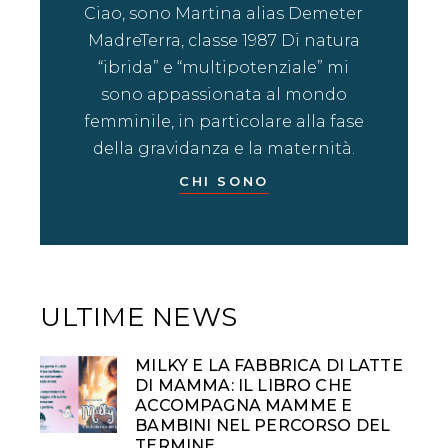
Ciao, sono Martina alias Demeter
MadreTerra, classe 1987 Di natura
“ibrida” e “multipotenziale” mi
sono appassionata al mondo
femminile, in particolare alla fase
della gravidanza e la maternità.
CHI SONO
ULTIME NEWS
MILKY E LA FABBRICA DI LATTE
DI MAMMA: IL LIBRO CHE
ACCOMPAGNA MAMME E
BAMBINI NEL PERCORSO DEL
TERMINE