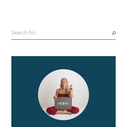
Search
for: