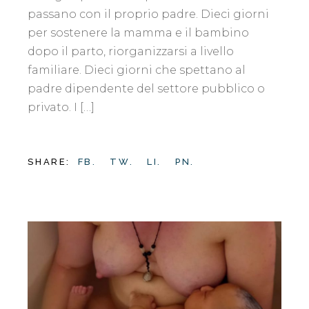
passano con il proprio padre. Dieci giorni
per sostenere la mamma e il bambino
dopo il parto, riorganizzarsi a livello
familiare. Dieci giorni che spettano al
padre dipendente del settore pubblico o
privato. I […]
SHARE:
FB.
TW.
LI.
PN.