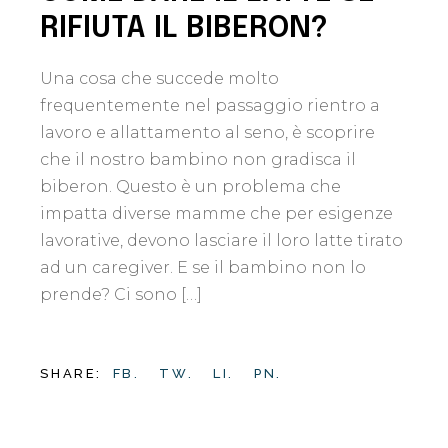
RIFIUTA IL BIBERON?
Una cosa che succede molto
frequentemente nel passaggio rientro a
lavoro e allattamento al seno, è scoprire
che il nostro bambino non gradisca il
biberon. Questo è un problema che
impatta diverse mamme che per esigenze
lavorative, devono lasciare il loro latte tirato
ad un caregiver. E se il bambino non lo
prende? Ci sono […]
SHARE:
FB.
TW.
LI.
PN.