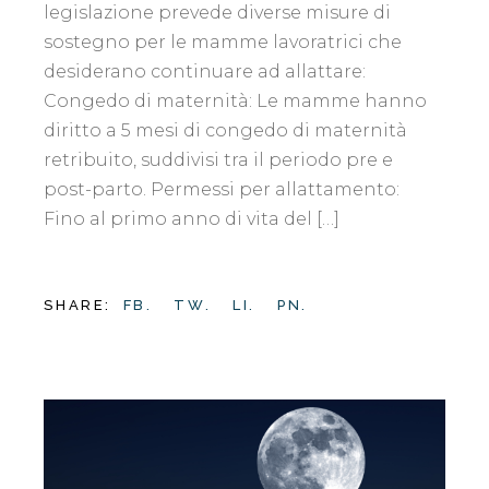
legislazione prevede diverse misure di
sostegno per le mamme lavoratrici che
desiderano continuare ad allattare:
Congedo di maternità: Le mamme hanno
diritto a 5 mesi di congedo di maternità
retribuito, suddivisi tra il periodo pre e
post-parto. Permessi per allattamento:
Fino al primo anno di vita del […]
SHARE:
FB.
TW.
LI.
PN.