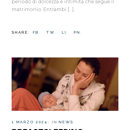
periodo di dolcezza e intimità che segue il
matrimonio. Entrambi […]
SHARE:
FB.
TW.
LI.
PN.
1 MARZO 2024
IN
NEWS