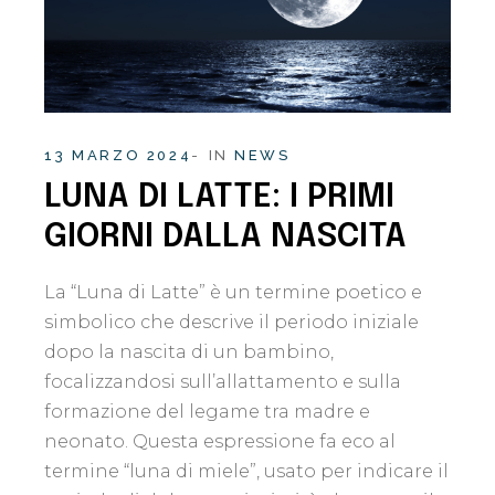
13 MARZO 2024
IN
NEWS
LUNA DI LATTE: I PRIMI
GIORNI DALLA NASCITA
La “Luna di Latte” è un termine poetico e
simbolico che descrive il periodo iniziale
dopo la nascita di un bambino,
focalizzandosi sull’allattamento e sulla
formazione del legame tra madre e
neonato. Questa espressione fa eco al
termine “luna di miele”, usato per indicare il