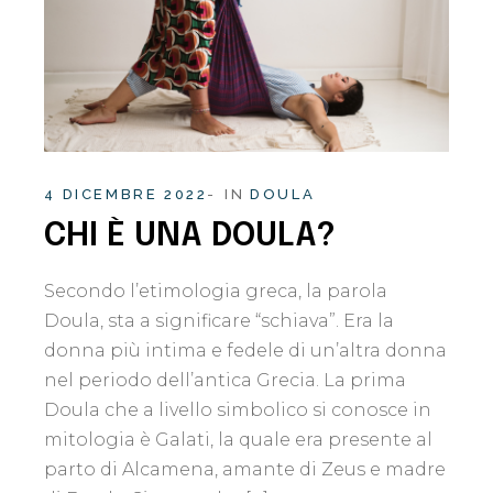
4 DICEMBRE 2022
IN
DOULA
CHI È UNA DOULA?
Secondo l’etimologia greca, la parola
Doula, sta a significare “schiava”. Era la
donna più intima e fedele di un’altra donna
nel periodo dell’antica Grecia. La prima
Doula che a livello simbolico si conosce in
mitologia è Galati, la quale era presente al
parto di Alcamena, amante di Zeus e madre