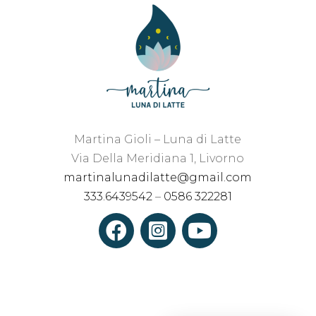
Martina Gioli – Luna di Latte
Via Della Meridiana 1, Livorno
martinalunadilatte@gmail.com
333.6439542
–
0586 322281