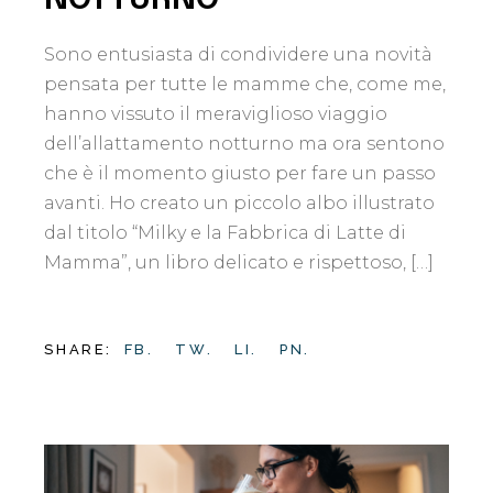
Sono entusiasta di condividere una novità
pensata per tutte le mamme che, come me,
hanno vissuto il meraviglioso viaggio
dell’allattamento notturno ma ora sentono
che è il momento giusto per fare un passo
avanti. Ho creato un piccolo albo illustrato
dal titolo “Milky e la Fabbrica di Latte di
Mamma”, un libro delicato e rispettoso, […]
SHARE:
FB.
TW.
LI.
PN.