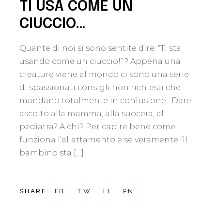
TI USA COME UN
CIUCCIO…
Quante di noi si sono sentite dire: “Ti sta
usando come un ciuccio!”? Appena una
creature viene al mondo ci sono una serie
di spassionati consigli non richiesti che
mandano totalmente in confusione. Dare
ascolto alla mamma, alla suocera, al
pediatra? A chi? Per capire bene come
funziona l’allattamento e se veramente “il
bambino sta […]
SHARE:
FB.
TW.
LI.
PN.