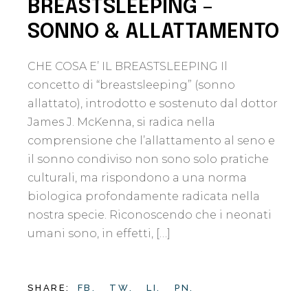
BREASTSLEEPING –
SONNO & ALLATTAMENTO
CHE COSA E’ IL BREASTSLEEPING Il
concetto di “breastsleeping” (sonno
allattato), introdotto e sostenuto dal dottor
James J. McKenna, si radica nella
comprensione che l’allattamento al seno e
il sonno condiviso non sono solo pratiche
culturali, ma rispondono a una norma
biologica profondamente radicata nella
nostra specie. Riconoscendo che i neonati
umani sono, in effetti, […]
SHARE:
FB.
TW.
LI.
PN.