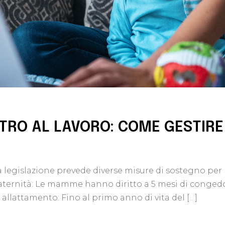
TRO AL LAVORO: COME GESTIRE 
 la legislazione prevede diverse misure di sostegno p
ernità: Le mamme hanno diritto a 5 mesi di congedo di
allattamento: Fino al primo anno di vita del […]