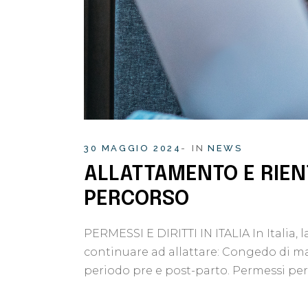
30 MAGGIO 2024
IN
NEWS
ALLATTAMENTO E RIEN
PERCORSO
PERMESSI E DIRITTI IN ITALIA In Italia,
continuare ad allattare: Congedo di mat
periodo pre e post-parto. Permessi per 