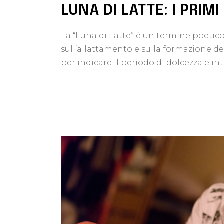
LUNA DI LATTE: I PRIM
La “Luna di Latte” è un termine poetico
sull’allattamento e sulla formazione d
per indicare il periodo di dolcezza e i