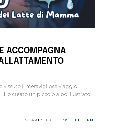
 CHE ACCOMPAGNA
’ALLATTAMENTO
vissuto il meraviglioso viaggio
 Ho creato un piccolo albo illustrato
SHARE:
FB.
TW.
LI.
PN.