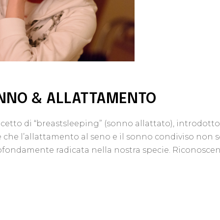
ONNO & ALLATTAMENTO
tto di “breastsleeping” (sonno allattato), introdotto
che l’allattamento al seno e il sonno condiviso non s
ondamente radicata nella nostra specie. Riconoscendo