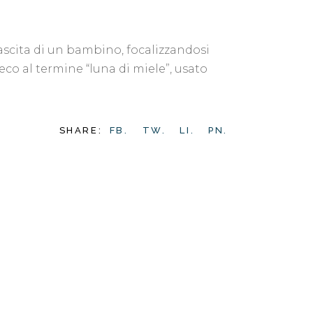
nascita di un bambino, focalizzandosi
co al termine “luna di miele”, usato
SHARE:
FB.
TW.
LI.
PN.