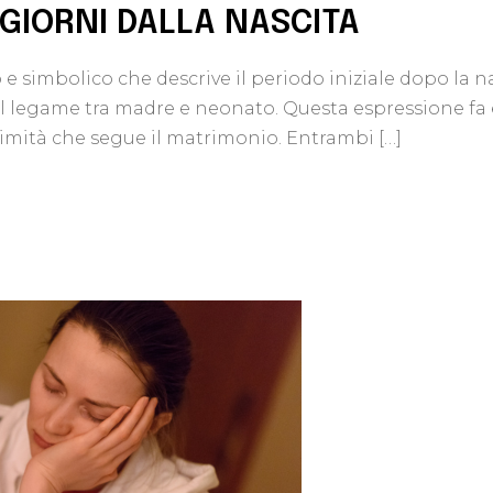
I GIORNI DALLA NASCITA
 e simbolico che descrive il periodo iniziale dopo la 
el legame tra madre e neonato. Questa espressione fa e
ntimità che segue il matrimonio. Entrambi […]