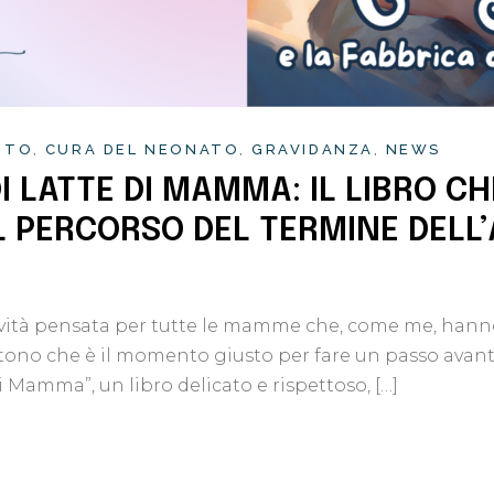
NTO
CURA DEL NEONATO
GRAVIDANZA
NEWS
DI LATTE DI MAMMA: IL LIBRO
 PERCORSO DEL TERMINE DELL
vità pensata per tutte le mamme che, come me, hanno 
ono che è il momento giusto per fare un passo avanti.
di Mamma”, un libro delicato e rispettoso, […]