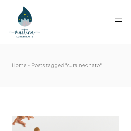
Skip
to
the
content
Home
Posts tagged "cura neonato"