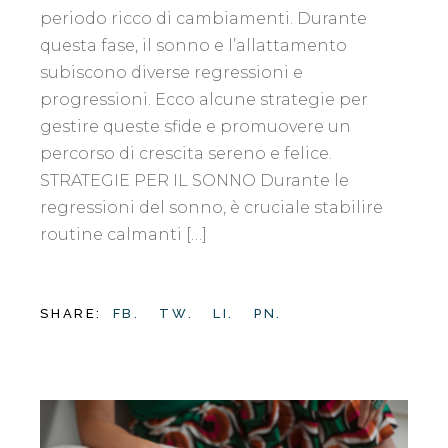
periodo ricco di cambiamenti. Durante
questa fase, il sonno e l’allattamento
subiscono diverse regressioni e
progressioni. Ecco alcune strategie per
gestire queste sfide e promuovere un
percorso di crescita sereno e felice.
STRATEGIE PER IL SONNO Durante le
regressioni del sonno, è cruciale stabilire
routine calmanti […]
SHARE:
FB.
TW.
LI.
PN.