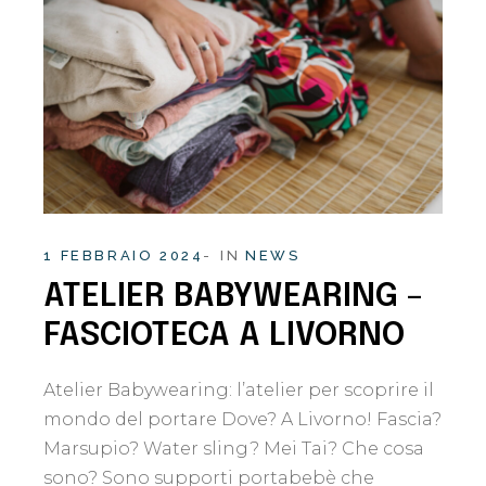
1 FEBBRAIO 2024
IN
NEWS
ATELIER BABYWEARING –
FASCIOTECA A LIVORNO
Atelier Babywearing: l’atelier per scoprire il
mondo del portare Dove? A Livorno! Fascia?
Marsupio? Water sling? Mei Tai? Che cosa
sono? Sono supporti portabebè che