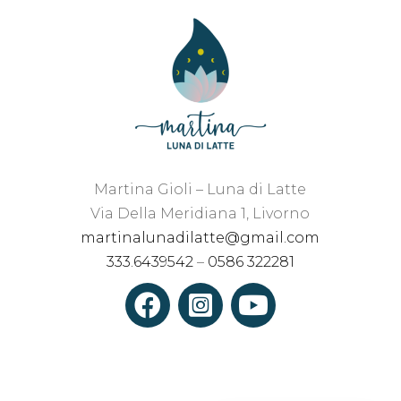
Martina Gioli – Luna di Latte
Via Della Meridiana 1, Livorno
martinalunadilatte@gmail.com
333.6439542
–
0586 322281