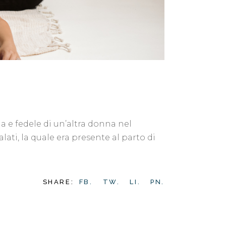
ma e fedele di un’altra donna nel
lati, la quale era presente al parto di
SHARE:
FB.
TW.
LI.
PN.