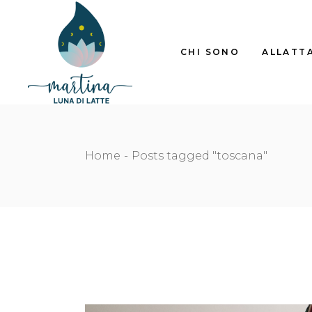
Skip
to
the
content
CHI SONO
ALLATT
Home
Posts tagged "toscana"