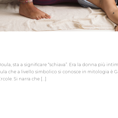
ula, sta a significare “schiava”. Era la donna più inti
la che a livello simbolico si conosce in mitologia è Ga
cole. Si narra che […]