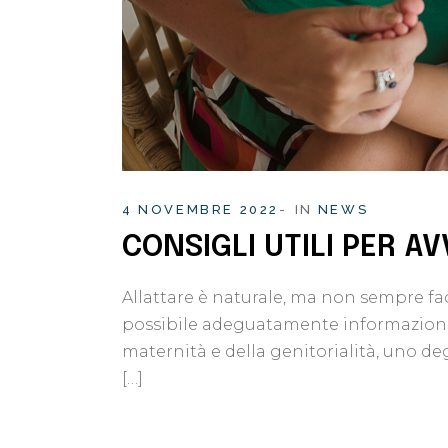
4 NOVEMBRE 2022
IN
NEWS
CONSIGLI UTILI PER A
Allattare è naturale, ma non sempre faci
possibile adeguatamente informazioni s
maternità e della genitorialità, uno de
[…]