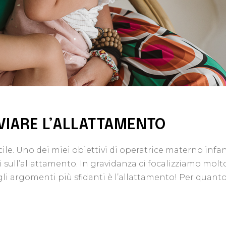
VVIARE L’ALLATTAMENTO
le. Uno dei miei obiettivi di operatrice materno infant
ull’allattamento. In gravidanza ci focalizziamo molto 
gli argomenti più sfidanti è l’allattamento! Per quant