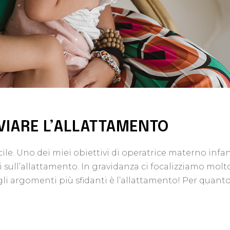
VVIARE L’ALLATTAMENTO
le. Uno dei miei obiettivi di operatrice materno infant
ull’allattamento. In gravidanza ci focalizziamo molto 
gli argomenti più sfidanti è l’allattamento! Per quant