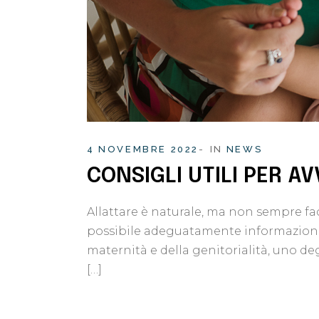
4 NOVEMBRE 2022
IN
NEWS
CONSIGLI UTILI PER A
Allattare è naturale, ma non sempre faci
possibile adeguatamente informazioni s
maternità e della genitorialità, uno de
[…]